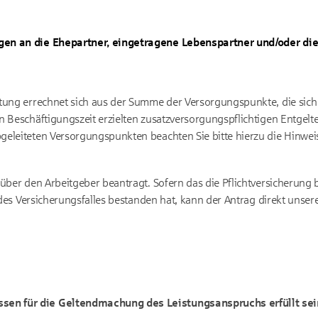
gen an die Ehepartner, eingetragene Lebenspartner und/oder di
stung errechnet sich aus der Summe der Versorgungspunkte, die sic
 Beschäftigungszeit erzielten zusatzversorgungspflichtigen Entgelten
eleiteten Versorgungspunkten beachten Sie bitte hierzu die Hinweis
 über den Arbeitgeber beantragt. Sofern das die Pflichtversicherung
t des Versicherungsfalles bestanden hat, kann der Antrag direkt unser
en für die Geltendmachung des Leistungsanspruchs erfüllt sei