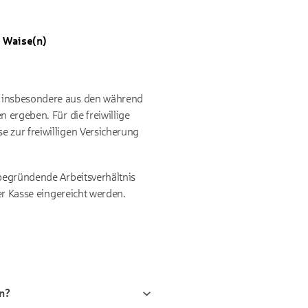
e Waise(n)
h insbesondere aus den während
 ergeben. Für die freiwillige
e zur freiwilligen Versicherung
 begründende Arbeitsverhältnis
er Kasse eingereicht werden.
n?