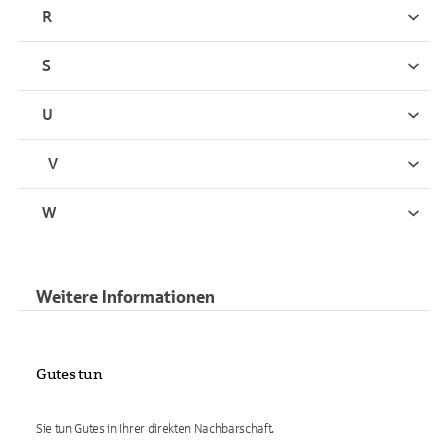
R
S
U
V
W
Weitere Informationen
Gutes tun
Sie tun Gutes in Ihrer direkten Nachbarschaft.