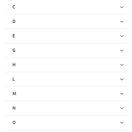
C
D
E
G
H
L
M
N
O