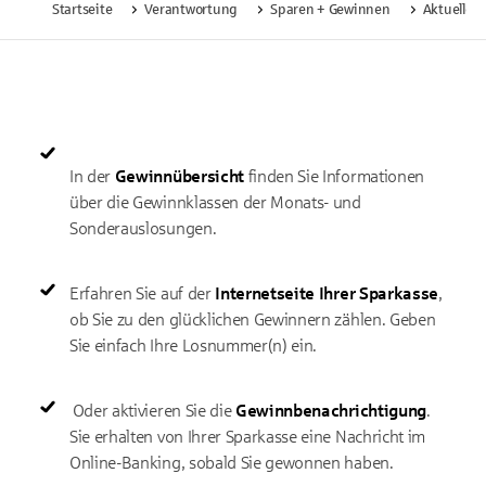
Startseite
Verantwortung
Sparen + Gewinnen
Aktuelle 
In der
Gewinnübersicht
finden Sie Informationen
über die Gewinnklassen der Monats- und
Sonderauslosungen.
Erfahren Sie auf der
Internetseite Ihrer Sparkasse
,
ob Sie zu den glücklichen Gewinnern zählen. Geben
Sie einfach Ihre Losnummer(n) ein.
Oder aktivieren Sie die
Gewinnbenachrichtigung
.
Sie erhalten von Ihrer Sparkasse eine Nachricht im
Online-Banking, sobald Sie gewonnen haben.