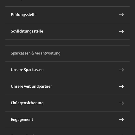
Prüfungsstelle
Schlichtungsstelle
Sparkassen & Verantwortung
Unsere Sparkassen
Unsere Verbundpartner
Einlagensicherung
Engagement