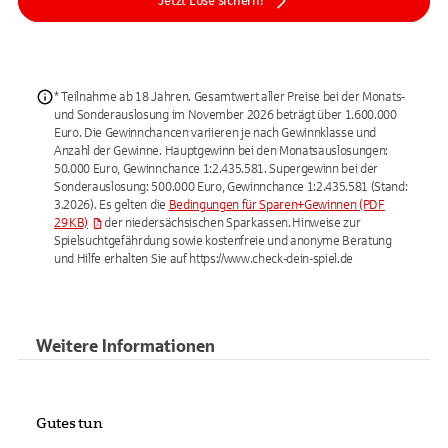
Jetzt Lose sichern!
* Teilnahme ab 18 Jahren. Gesamtwert aller Preise bei der Monats­
und Sonderauslosung im November 2026 beträgt über 1.600.000
Euro. Die Gewinnchancen variieren je nach Gewinnklasse und
Anzahl der Gewinne. Hauptgewinn bei den Monatsauslosungen:
50.000 Euro, Gewinnchance 1:2.435.581. Supergewinn bei der
Sonderauslosung: 500.000 Euro, Gewinnchance 1:2.435.581 (Stand:
3.2026). Es gelten die
Bedingungen für Sparen+Gewinnen
(PDF
29 KB)
der niedersächsischen Sparkassen. Hinweise zur
Spielsuchtgefährdung sowie kostenfreie und anonyme Beratung
und Hilfe erhalten Sie auf https://www.check-dein-spiel.de
Weitere Informationen
Gutes tun