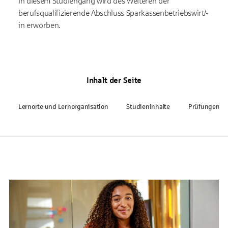
In diesem Studiengang wird des Weiteren der
berufsqualifizierende Abschluss Sparkassenbetriebswirt/-
in erworben.
Inhalt der Seite
Lernorte und Lernorganisation
Studieninhalte
Prüfungen, A