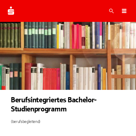
Suche
Navi
Berufsintegriertes
Bachelor-
Studienprogramm
(berufsbegleitend)