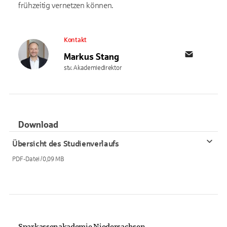
frühzeitig vernetzen können.
Kontakt
Markus Stang
E-Mail
0511
stv. Akademiedirektor
Download
Übersicht des Studienverlaufs
PDF-Datei / 0,09 MB
Sparkassenakademie Niedersachsen