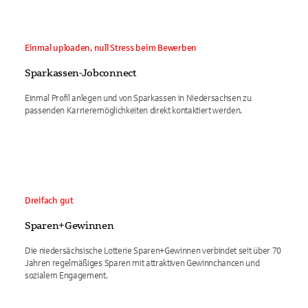
Einmal uploaden, null Stress beim Bewerben
Sparkassen-Jobconnect
Einmal Profil anlegen und von Sparkassen in Niedersachsen zu
passenden Karrieremöglichkeiten direkt kontaktiert werden.
Dreifach gut
Sparen+Gewinnen
Die niedersächsische Lotterie Sparen+Gewinnen verbindet seit über 70
Jahren regelmäßiges Sparen mit attraktiven Gewinnchancen und
sozialem Engagement.