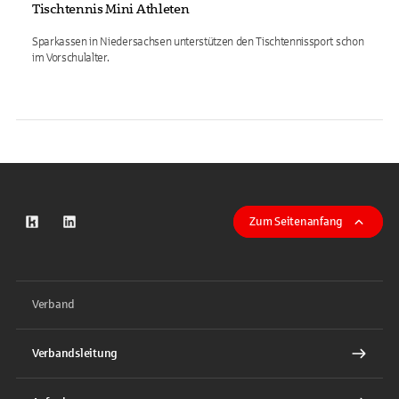
Tischtennis Mini Athleten
Sparkassen in Niedersachsen unterstützen den Tischtennissport schon
im Vorschulalter.
Zum Seitenanfang
zum Kununu-Profil
zum LinkeIn-Profil
Verband
Verbandsleitung