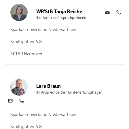
WP/StB Tanja Reiche
E-Mail
0511 
Ihre fachliche Ansprechpartnerin
Sparkassenverband Niedersachsen
Schiffgraben 6-8
30159 Hannover
Lars Braun
Ihr Ansprechpartner für Bewerbungsfragen
E-Mail
0511 3603-484
Sparkassenverband Niedersachsen
Schiffgraben 6-8